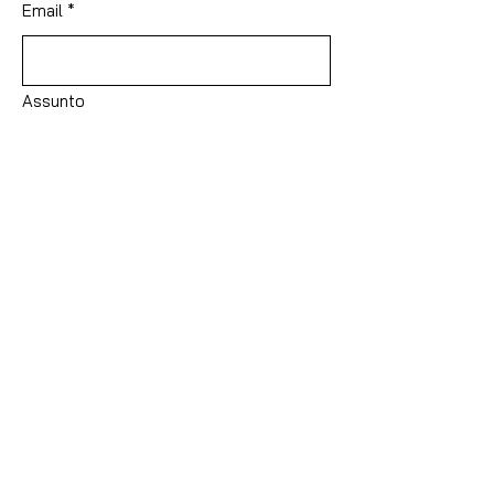
Email
*
Assunto
Deixe sua mensagem...
Enviar
Receba novos posts